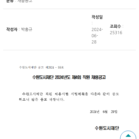
분류
: 채용공고
작성일
:
조회수
:
작성자
: 박홍규
2024-
25316
06-
28