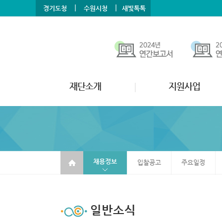
본문바로가기
메뉴바로가기
|
|
경기도청
수원시청
새빛톡톡
재단소개
지원사업
채용정보
입찰공고
주요일정
일반소식