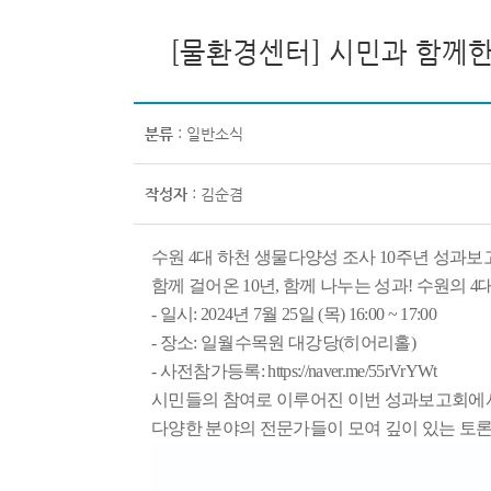
[물환경센터] 시민과 함께한 
분류
: 일반소식
작성자
: 김순겸
수원
4
대 하천 생물다양성 조사
10
주년 성과보
함께 걸어온
10
년
,
함께 나누는 성과
!
수원의
4
- 일시
: 2024
년
7
월
25
일
(
목
) 16:00 ~ 17:00
- 장소
:
일월수목원 대강당
(
히어리홀
)
- 사전참가등록
:
https://naver.me/55rVrYWt
시민들의 참여로 이루어진 이번 성과보고회
다양한 분야의 전문가들이 모여 깊이 있는 토