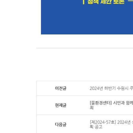
이전글
2024년 하반기 수원시
[물환경센터] 시민과 함께
현재글
최
[제2024-57호] 20
다음글
획 공고