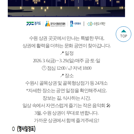
TOP
수원 상권 곳곳에서 만나는 특별한 무대
,
상권에 활력을 더하는 문화 공연이 찾아갑니다
.
📍
일정
2026. 3. 6.(
금
) ~ 3. 29.(
일
)
매주 금
·
토
·
일
🕛
점심
12:00 / 🌙
저녁
18:00
📍
장소
수원시 골목상권 및 골목형상점가 등
24
개소
*
자세한 장소는 공연 일정을 확인해주세요
.
장보는 길
,
식사하는 시간
,
일상 속에서 자연스럽게 즐기는 작은 음악회
🎤
3
월
,
수원 상권이 무대로 변합니다
.
가까운 상권에서 함께 즐겨주세요
!