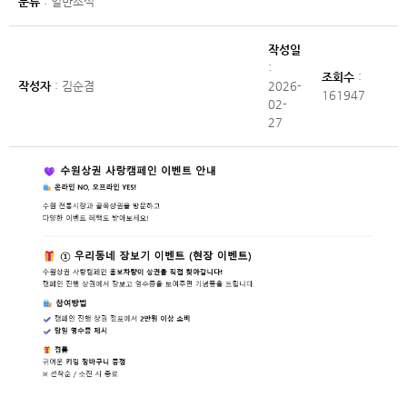
분류
: 일반소식
작성일
:
조회수
:
작성자
: 김순겸
2026-
161947
02-
27