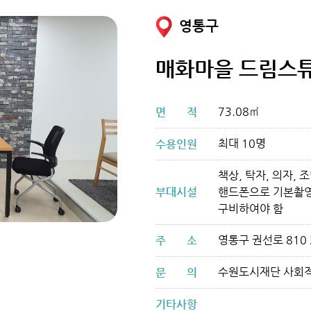
영통구
매화마을 드림스
73.08㎡
면
적
최대 10명
수용인원
책상, 탁자, 의자, 
부대시설
핸드폰으로 기본촬영
구비하여야 함
영통구 권선로 810
주
소
수원도시재단 사회적경
문
의
기타사항