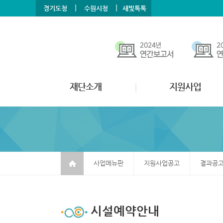
본문바로가기
메뉴바로가기
|
|
경기도청
수원시청
새빛톡톡
재단소개
지원사업
사업메뉴판
지원사업공고
결과공
시설예약안내