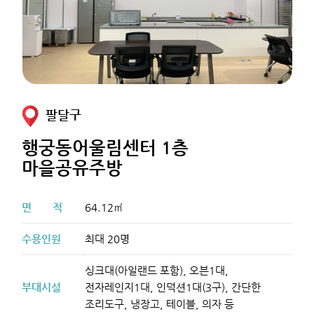
팔달구
행궁동어울림센터 1층
마을공유주방
면
적
64.12㎡
수용인원
최대 20명
싱크대(아일랜드 포함), 오븐1대,
부대시설
전자레인지1대, 인덕션1대(3구), 간단한
조리도구, 냉장고, 테이블, 의자 등