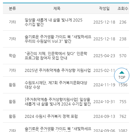
분류
제목
작성일
조회수
일상을 새롭게 내 삶을 빛나게 2025
기타
2025-12-18
236
수기집 발간
슬기로운 주거생활 가이드 북 "새빛하세요
기타
2025-12-18
238
우리의 수원살이 Vol.3" 발간
"공간의 지혜, 인문학에서 찾다" 인문학
학습
2025-04-23
570
프로그램 참여자 모집 안내
기타
2025년 주거취약계층 주거상향 지원사업
2025-02-11
2496
TOP
수원도시재단, 제7회 주거복지문화대상
활동
2024-11-19
1596
대상 수상
[주거취약계층 주거상향지원사업] 일상을
활동
2024-10-31
755
새롭게 내 삶을 빛나게 2024 수기집 발간
활동
2024 수원시 주거복지 정책 포럼
2024-09-13
762
슬기로운 주거생활 가이드 북 "새빛하세요
기타
2024-09-06
1082