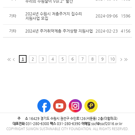
우리의 수원살이 Vol.2" 발간
2024년 수원시 저층주거지 집수리
기타
2024-09-06
1596
지원사업 모집
기타
2024년 주거취약계층 주거상향 지원사업
2024-02-23
4156
1
2
3
4
5
6
7
8
9
10
주 소
16429 ​경기도 수원시 권선구 수인로126(서둔동) 2층(더함파크)
대표전화
031-280-6300
팩스
031-280-6390
이메일
sscf@sscf2016.or.kr
COPYRIGHT SUWON SUSTAINABLE CITY FOUNDATION. ALL RIGHTS RESERVED.